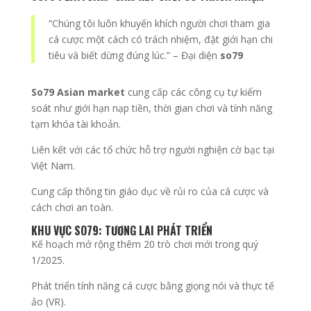
“Chúng tôi luôn khuyến khích người chơi tham gia
cá cược một cách có trách nhiệm, đặt giới hạn chi
tiêu và biết dừng đúng lúc.” – Đại diện
so79
So79 Asian market
cung cấp các công cụ tự kiểm
soát như giới hạn nạp tiền, thời gian chơi và tính năng
tạm khóa tài khoản.
Liên kết với các tổ chức hỗ trợ người nghiện cờ bạc tại
Việt Nam.
Cung cấp thông tin giáo dục về rủi ro của cá cược và
cách chơi an toàn.
KHU VỰC SO79
: TƯƠNG LAI PHÁT TRIỂN
Kế hoạch mở rộng thêm 20 trò chơi mới trong quý
1/2025.
Phát triển tính năng cá cược bằng giọng nói và thực tế
ảo (VR).