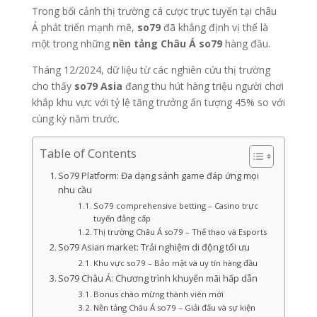
Trong bối cảnh thị trường cá cược trực tuyến tại châu
Á phát triển mạnh mẽ,
so79
đã khẳng định vị thế là
một trong những
nền tảng Châu Á so79
hàng đầu.
Tháng 12/2024, dữ liệu từ các nghiên cứu thị trường
cho thấy
so79 Asia
đang thu hút hàng triệu người chơi
khắp khu vực với tỷ lệ tăng trưởng ấn tượng 45% so với
cùng kỳ năm trước.
Table of Contents
So79 Platform: Đa dạng sảnh game đáp ứng mọi
nhu cầu
So79 comprehensive betting – Casino trực
tuyến đẳng cấp
Thị trường Châu Á so79 – Thể thao và Esports
So79 Asian market: Trải nghiệm di động tối ưu
Khu vực so79 – Bảo mật và uy tín hàng đầu
So79 Châu Á: Chương trình khuyến mãi hấp dẫn
Bonus chào mừng thành viên mới
Nền tảng Châu Á so79 – Giải đấu và sự kiện