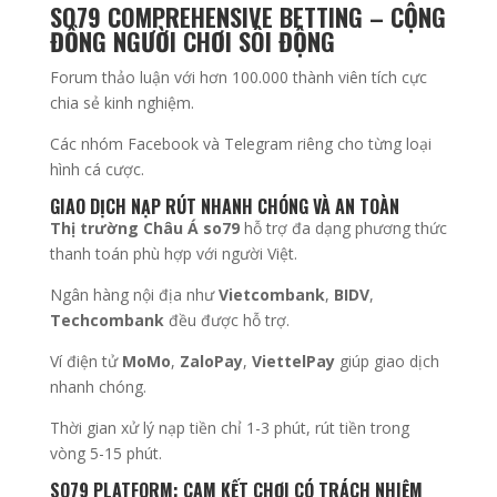
SO79 COMPREHENSIVE BETTING
– CỘNG
ĐỒNG NGƯỜI CHƠI SÔI ĐỘNG
Forum thảo luận với hơn 100.000 thành viên tích cực
chia sẻ kinh nghiệm.
Các nhóm Facebook và Telegram riêng cho từng loại
hình cá cược.
GIAO DỊCH NẠP RÚT NHANH CHÓNG VÀ AN TOÀN
Thị trường Châu Á so79
hỗ trợ đa dạng phương thức
thanh toán phù hợp với người Việt.
Ngân hàng nội địa như
Vietcombank
,
BIDV
,
Techcombank
đều được hỗ trợ.
Ví điện tử
MoMo
,
ZaloPay
,
ViettelPay
giúp giao dịch
nhanh chóng.
Thời gian xử lý nạp tiền chỉ 1-3 phút, rút tiền trong
vòng 5-15 phút.
SO79 PLATFORM
: CAM KẾT CHƠI CÓ TRÁCH NHIỆM