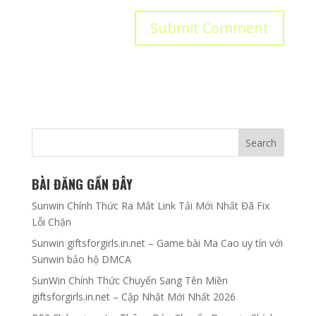
BÀI ĐĂNG GẦN ĐÂY
Sunwin Chính Thức Ra Mắt Link Tải Mới Nhất Đã Fix
Lỗi Chặn
Sunwin giftsforgirls.in.net – Game bài Ma Cao uy tín với
Sunwin bảo hộ DMCA
SunWin Chính Thức Chuyển Sang Tên Miền
giftsforgirls.in.net – Cập Nhật Mới Nhất 2026