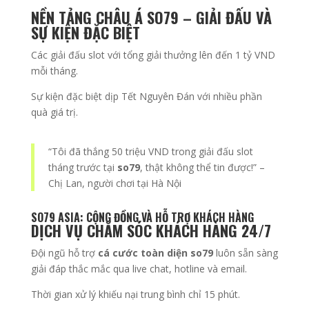
NỀN TẢNG CHÂU Á SO79
– GIẢI ĐẤU VÀ
SỰ KIỆN ĐẶC BIỆT
Các giải đấu slot với tổng giải thưởng lên đến 1 tỷ VND
mỗi tháng.
Sự kiện đặc biệt dịp Tết Nguyên Đán với nhiều phần
quà giá trị.
“Tôi đã thắng 50 triệu VND trong giải đấu slot
tháng trước tại
so79
, thật không thể tin được!” –
Chị Lan, người chơi tại Hà Nội
SO79 ASIA
: CỘNG ĐỒNG VÀ HỖ TRỢ KHÁCH HÀNG
DỊCH VỤ CHĂM SÓC KHÁCH HÀNG 24/7
Đội ngũ hỗ trợ
cá cước toàn diện so79
luôn sẵn sàng
giải đáp thắc mắc qua live chat, hotline và email.
Thời gian xử lý khiếu nại trung bình chỉ 15 phút.