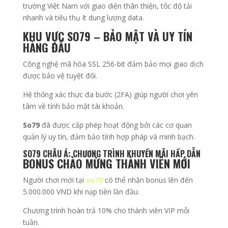
trường Việt Nam với giao diện thân thiện, tốc độ tải
nhanh và tiêu thụ ít dung lượng data.
KHU VỰC SO79
– BẢO MẬT VÀ UY TÍN
HÀNG ĐẦU
Công nghệ mã hóa SSL 256-bit đảm bảo mọi giao dịch
được bảo vệ tuyệt đối.
Hệ thống xác thực đa bước (2FA) giúp người chơi yên
tâm về tính bảo mật tài khoản.
So79
đã được cấp phép hoạt động bởi các cơ quan
quản lý uy tín, đảm bảo tính hợp pháp và minh bạch.
SO79 CHÂU Á
: CHƯƠNG TRÌNH KHUYẾN MÃI HẤP DẪN
BONUS CHÀO MỪNG THÀNH VIÊN MỚI
Người chơi mới tại
so79
có thể nhận bonus lên đến
5.000.000 VND khi nạp tiền lần đầu.
Chương trình hoàn trả 10% cho thành viên VIP mỗi
tuần.