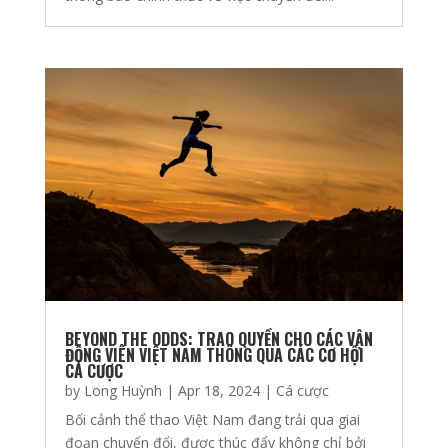
BEYOND THE ODDS: TRAO QUYỀN CHO CÁC VẬN
ĐỘNG VIÊN VIỆT NAM THÔNG QUA CÁC CƠ HỘI
CÁ CƯỢC
by
Long Huỳnh
|
Apr 18, 2024
|
Cá cược
Bối cảnh thể thao Việt Nam đang trải qua giai
đoạn chuyển đổi, được thúc đẩy không chỉ bởi