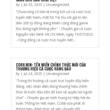
by
|
Jul 25, 2025
|
Uncategorized
“Chưa từng có tiền lệ trong lịch sử cá cược trực
tuyến Việt Nam, một hũ Tài Xỉu với giá trị lên
đến 200 tỷ đồng đang khiến cộng đồng game
thủ đứng ngồi không yên.” - Chuyên gia cá cược
Nguyễn Văn Minh Hồ Chí Minh, ngày 15/07/2023
- Cộng đồng cá cược trực tuyến Việt...
CO88.WIN: TÊN MIỀN CHÍNH THỨC MỚI CỦA
THƯƠNG HIỆU CÁ CƯỢC HÀNG ĐẦU
by
|
Jul 24, 2025
|
Uncategorized
“Trong thị trường cá cược trực tuyến đầy biến
động, việc nhận diện đúng thương hiệu chính
thức là bước đầu tiên để bảo vệ quyền lợi người
chơi” - Chuyên gia an ninh mạng từ Hiệp hội An
toàn Thông tin Việt Nam. CO88 vừa phát đi
thông báo chính thức về việc chuyển đổi...