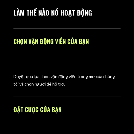
LÀM THẾ NÀO NÓ HOẠT ĐỘNG
CHỌN VẬN ĐỘNG VIÊN CỦA BẠN
Duyệt qua lựa chọn vận động viên trong mơ của chúng
tôi và chọn người để hỗ trợ.
ĐẶT CƯỢC CỦA BẠN